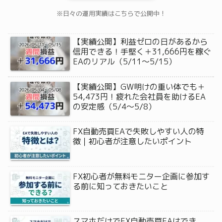
※日々の運用実績はこちらで公開中！
【実績公開】利益ゼロの日があるから
信用できる！手堅く＋31,666円を稼ぐ
EAのリアル（5/11〜5/15）
【実績公開】GW明けの重い体でも＋
54,473円！疲れた会社員を助けるEA
の安定感（5/4〜5/8）
FX自動売買EAで失敗しやすい人の特
徴｜初心者が注意したいポイント
FX初心者が無料モニター企画に参加す
る前に知っておきたいこと
スマホだけでFX自動売買EAはでき