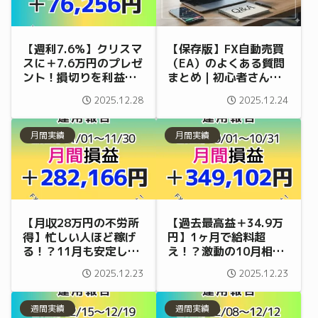
【週利7.6%】クリスマ
【保存版】FX自動売買
スに＋7.6万円のプレゼ
（EA）のよくある質問
ント！損切りを利益に
まとめ｜初心者さんの
変えるEAの実力を公開
不安を解消！
2025.12.28
2025.12.24
（12/22～12/26）
月間実績
月間実績
【月収28万円の不労所
【過去最高益＋34.9万
得】忙しい人ほど稼げ
円】1ヶ月で給料超
る！？11月も安定して
え！？激動の10月相場
利益を積み上げたEAの
を「爆益」に変えた自
2025.12.23
2025.12.23
「粘り強さ」とは
動収益の全貌
週間実績
週間実績