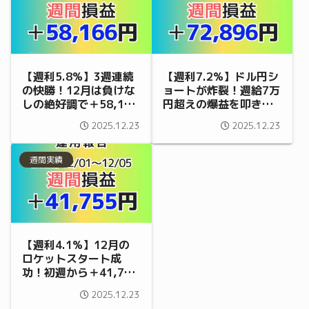
【週利5.8%】3週連続
【週利7.2%】ドル円シ
の快勝！12月は負けな
ョートが炸裂！週給7万
しの絶好調で＋58,166
円超えの爆益を叩き出
円達成（12/15～
した12月第2週の実績
2025.12.23
2025.12.23
12/19）
（12/8～12/12）
週間実績
【週利4.1%】12月の
ロケットスタート成
功！初週から＋41,755
円を積み上げたEAの実
2025.12.23
力（12/1～12/5）