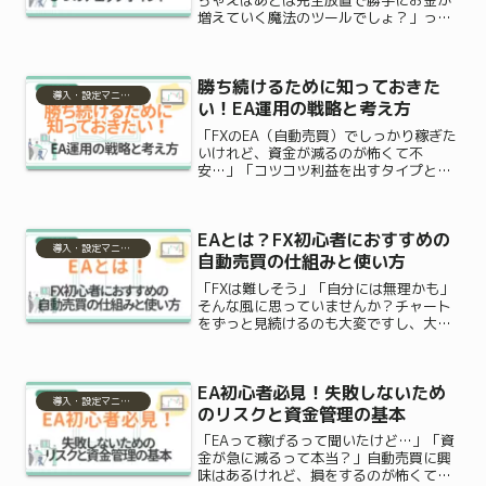
増えていく魔法のツールでしょ？」って
思っていませんか？確かに、私たちが寝
ている間も仕事をしている間も、システ
ムが代わりに24時間体制で取引してくれ
勝ち続けるために知っておきた
るのはめちゃくちゃ...
導入・設定マニュアル
い！EA運用の戦略と考え方
「FXのEA（自動売買）でしっかり稼ぎた
いけれど、資金が減るのが怖くて不
安…」「コツコツ利益を出すタイプと、
一気に稼ぐ爆益型、結局どちらを選べば
いいの？」FX自動売買の世界に興味を持
つと、こうした悩みが次から次へと出て
EAとは？FX初心者におすすめの
きますよね。自動売買は...
導入・設定マニュアル
自動売買の仕組みと使い方
「FXは難しそう」「自分には無理かも」
そんな風に思っていませんか？チャート
をずっと見続けるのも大変ですし、大損
したら怖いなと不安になる気持ち、私に
もよく分かりますよ。でも実は今、FX初
心者にも注目されているのが“EA（自動
EA初心者必見！失敗しないため
売買ツール）”なん...
導入・設定マニュアル
のリスクと資金管理の基本
「EAって稼げるって聞いたけど…」「資
金が急に減るって本当？」自動売買に興
味はあるけれど、損をするのが怖くて一