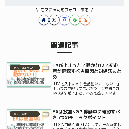
モグにゃんをフォローする
関連記事
EAが止まった？動かない？初心
導入・設定マニュアル
者が確認すべき原因と対処法まと
め
「EAを入れたのに全然動いていない…」
「いつまで経ってもポジションを持たな
いのはなぜ？」と、不安を感じていませ
んか？せっかく自動売買を始めようと意
気込んで設定したのに、チャートがピク
リとも動かないと「何か重大なエラーで
EAは放置NG？稼働中に確認すべ
も起きたのかな…」と焦...
導入・設定マニュアル
き5つのチェックポイント
「FXの自動売買（EA）って、一度設定し
ちゃえばあとは完全放置で勝手にお金が