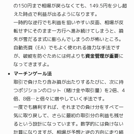
の150円まで相場が戻らなくても、149.5円を少し超
えた時点で利益が出るようになります。
一時的な逆行でも利益を狙いやすい反面、相場が反
転せずにそのまま一方行へ進み続けてしまうと、損
失が雪だるま式に膨らんでしまうのが怖いところ。
自動売買（EA）でもよく使われる強力な手法です
が、破綻を防ぐためには何よりも
資金管理が重要
に
なってきますよ。
マーチンゲール法
取引で負けたり含み損が出たりするたびに、次に持
つポジションのロット（賭け金や取引量）を2倍、4
倍、8倍…と倍々に増やしていく手法です。
一度でも勝利すれば、それまでの負け分をすべて一
気に取り戻して、さらに最初の取引分の利益も残せ
るという設計になっています。数学的には負けない
計算になりますが、相場が予想と逆の方向に走り続