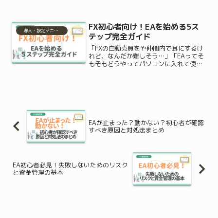
歩を踏み出せない。そんな不安を感じて
いるあなたへ、この記事ではEA初心者が
まず知っておきたい資金管理とリスクの
FX初心者向け！EAを始める5ス
基本について詳しく解...
導入・設定マニュアル
テップ完全ガイド
「FXの自動売買をや仲間内で耳にするけ
れど、なんだか難しそう…」「EAってそ
もそもどうやってパソコンに入れて使う
の？」自動で24時間お金を運用してくれ
るなんて魅力的だけど、設定や手順でつ
まずきそうで一歩を踏み出せずにいる方
は本当に多いです。...
EAが止まった？動かない？初心者が確認
すべき原因と対処法まとめ
EA初心者必見！失敗しないためのリスク
と資金管理の基本