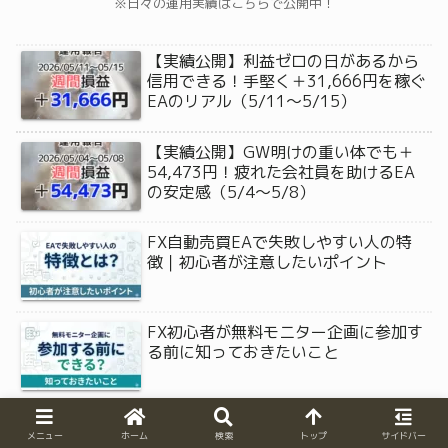
※日々の運用実績はこちらで公開中！
【実績公開】利益ゼロの日があるから
信用できる！手堅く＋31,666円を稼ぐ
EAのリアル（5/11〜5/15）
【実績公開】GW明けの重い体でも＋
54,473円！疲れた会社員を助けるEA
の安定感（5/4〜5/8）
FX自動売買EAで失敗しやすい人の特
徴｜初心者が注意したいポイント
FX初心者が無料モニター企画に参加す
る前に知っておきたいこと
スマホだけでFX自動売買EAはでき
メニュー
ホーム
検索
トップ
サイドバー
る？PCなしで始める方法を初心者向け