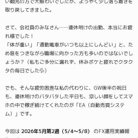
い観光の方で大賑わいでしたが、ようやく少し落ち着きを
取り戻してきました。
さて、会社員のみなさん……連休明けの出勤、本当にお疲
れ様でした！
「体が重い」「通勤電車がいつも以上にしんどい」と、た
め息をつきながら職場に向かった方も多いのではないでし
ょうか？（私もご多分に漏れず、休みボケと疲れでクタク
タの毎日でした💦）
でも、そんな疲労困憊な私の代わりに、GW後半の祝日
も、連休明けのバタバタした平日も、涼しい顔をしてスマ
ホの中で稼ぎ続けてくれたのが「EA（自動売買システ
ム）」です。
今回は
2026年5月第2週（5/4～5/8）
のFX運用実績報