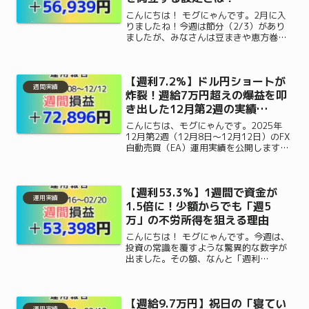
こんにちは！ モグにゃんです。2月に入
りましたね！今週は節分（2/3）があり
ましたが、みなさんは豆まきや恵方巻な
ど楽しまれましたか？「鬼は外、福は
内」と言いますが、私のEA（自動売買）
はまさに「福（利益）」をガッツリと内
【週利7.2%】ドル円ショートが
側に呼び込んでくれて...
週間実績
炸裂！週給7万円超えの爆益を叩
き出した12月第2週の実績
（12/8～12/12）
こんにちは、モグにゃんです。2025年
12月第2週（12月8日～12月12日）のFX
自動売買（EA）運用実績を公開します。
先週の好調な勢いをそのままに、今週は
さらに大きな利益を積み上げることがで
きました！まさに「EAが相場を支配して
【週利53.3%】1週間で資金が
いる」と...
運用実績
1.5倍に！少額からでも「週5
万」の不労所得を狙える理由
こんにちは！ モグにゃんです。今週は、
投資の常識を覆すような驚異的な数字が
出ました。その額、なんと「週利
53.3％」！「まとまった軍資金がないか
ら、自動売買はまだ先かな…」と二の足
を踏んでいる方にこそ、今回の結果をじ
【週給9.7万円】祝日の「寝てい
っくり見ていただきたいで...
運用実績