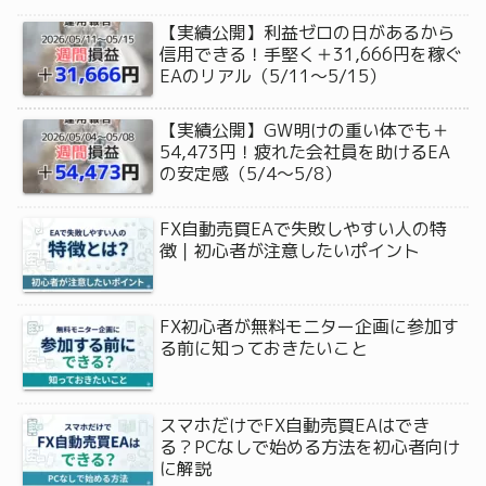
【実績公開】利益ゼロの日があるから
信用できる！手堅く＋31,666円を稼ぐ
EAのリアル（5/11〜5/15）
【実績公開】GW明けの重い体でも＋
54,473円！疲れた会社員を助けるEA
の安定感（5/4〜5/8）
FX自動売買EAで失敗しやすい人の特
徴｜初心者が注意したいポイント
FX初心者が無料モニター企画に参加す
る前に知っておきたいこと
スマホだけでFX自動売買EAはでき
る？PCなしで始める方法を初心者向け
に解説