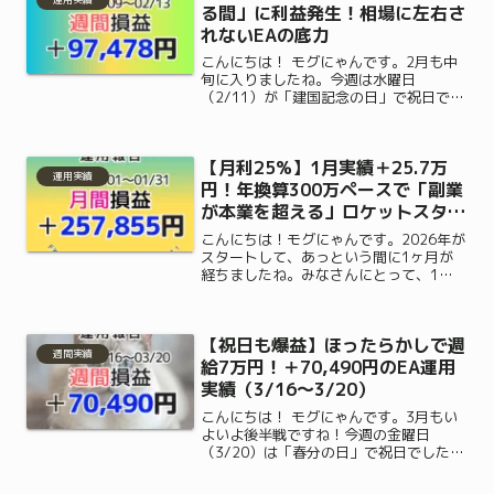
る間」に利益発生！相場に左右さ
れないEAの底力
こんにちは！ モグにゃんです。2月も中
旬に入りましたね。今週は水曜日
（2/11）が「建国記念の日」で祝日でし
たが、みなさんはゆっくり休めました
か？日本の市場がお休みで私たちがのん
びり過ごしている間も、私のEA（自動売
【月利25%】1月実績＋25.7万
買）は休むことなく世界の...
運用実績
円！年換算300万ペースで「副業
が本業を超える」ロケットスター
ト
こんにちは！モグにゃんです。2026年が
スタートして、あっという間に1ヶ月が
経ちましたね。みなさんにとって、1月
はどのような1ヶ月でしたか？「新年
早々、仕事が忙しくて疲れた…」「年末
年始でお金を使いすぎてピンチ…」そん
【祝日も爆益】ほったらかしで週
な声も聞こえてきそうで...
週間実績
給7万円！＋70,490円のEA運用
実績（3/16〜3/20）
こんにちは！ モグにゃんです。3月もい
よいよ後半戦ですね！今週の金曜日
（3/20）は「春分の日」で祝日でした
が、みなさんはゆっくり休めましたか？
お墓参りに行かれた方や、3連休で少し