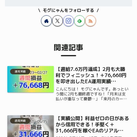
モグにゃんをフォローする
関連記事
【週給7.6万円達成】2月も大勝
運用実績
利でフィニッシュ！＋76,668円
を叩き出したEA運用実績
（2/23〜2/27）
こんにちは！ モグにゃんです。あっとい
う間に2月も最終週ですね！「月末は支
払いが重なって憂鬱…」「来月のカード
の引き落としが心配…」そんな月末の悩
みを笑顔に変えてくれる、今週のFX自動
売買（EA）運用実績を公開します。さ
【実績公開】利益ゼロの日がある
て、今回は 2026...
週間実績
から信用できる！手堅く＋
31,666円を稼ぐEAのリアル
（5/11〜5/15）