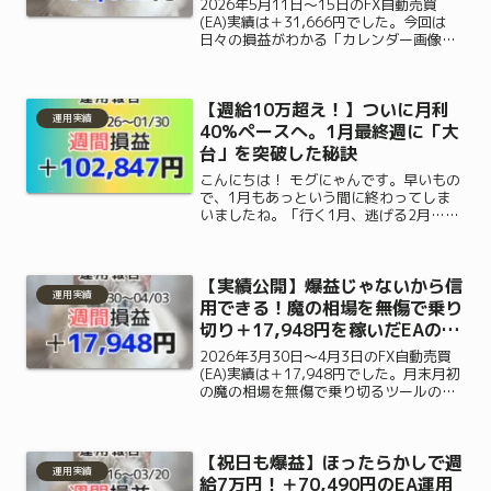
2026年5月11日〜15日のFX自動売買
(EA)実績は＋31,666円でした。今回は
日々の損益がわかる「カレンダー画像」
も初公開！相場が悪い日は無理せず休む
からこそ大負けしない、忙しい会社員に
最適な手堅いツールのリアルと、無料モ
【週給10万超え！】ついに月利
ニター参加手順をご紹介します。
運用実績
40%ペースへ。1月最終週に「大
台」を突破した秘訣
こんにちは！ モグにゃんです。早いもの
で、1月もあっという間に終わってしま
いましたね。「行く1月、逃げる2月…」
なんて言いますが、今年の1月は私のEA
運用史上、記憶に残る素晴らしい1ヶ月
となりました。さて、今回は 2026年1月
【実績公開】爆益じゃないから信
最終週（1/...
運用実績
用できる！魔の相場を無傷で乗り
切り＋17,948円を稼いだEAの
「守備力」（3/30〜4/3）
2026年3月30日〜4月3日のFX自動売買
(EA)実績は＋17,948円でした。月末月初
の魔の相場を無傷で乗り切るツールの
「守備力」を公開！爆益ではないからこ
そ信用できる、リアルに手堅く稼ぐ不労
所得の仕組みと無料モニター参加手順は
【祝日も爆益】ほったらかしで週
こちら。
運用実績
給7万円！＋70,490円のEA運用