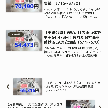
実績（3/16〜3/20）
こんにちは！ モグにゃんです。3月もい
よいよ後半戦ですね！今週の金曜日
（3/20）は「春分の日」で祝日でした
が、みなさんはゆっくり休めましたか？
お墓参りに行かれた方や、3連休で少し
遠出をしてリフレッシュされた方も多い
【実績公開】GW明けの重い体で
かもしれませんね。実は、...
運用実績
も＋54,473円！疲れた会社員を
助けるEAの安定感（5/4〜5/8）
2026年5月4日〜8日のFX自動売買(EA)実
績は＋54,473円でした。ゴールデンウィ
ークの祝日や、連休明けで体が重い出勤
日でも、完全放置で「週給5.4万円」を稼
ぎ出す手堅いツールの安定感を公開。本
業の疲れを癒やしてくれる、確実な収入
の柱を作る無料モニター参加手順はこち
ら。
【＋6.5万円】お財布を気にせずGWを楽
しめる♪ほったらかしEAの週間実績
（4/20〜4/24）
【月間実績】一発の爆益より、減らさな
い安心感。4月のEA運用は手堅く＋