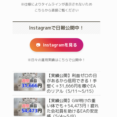
※仕様によりタイムラインが表示されないため
こちらから直接ご覧ください
Instagramで日報公開中！
📷
Instagramを見る
※日々の運用実績はこちらで公開中！
【実績公開】利益ゼロの日
があるから信用できる！手
堅く＋31,666円を稼ぐEA
のリアル（5/11〜5/15）
【実績公開】GW明けの重
い体でも＋54,473円！疲れ
た会社員を助けるEAの安定
感（5/4〜5/8）