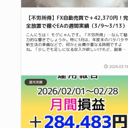
【不労所得】FX自動売買で＋42,370円！
全放置で稼ぐEAの週間実績（3/9〜3/13）
こんにちは！ モグにゃんです。「不労所得」…なんて魅
力的な響きでしょうか。特に3月は、年度末のバタバタ
新生活の準備などで、何かと出費が重なる時期ですよ
ね。「少しでも足しになる収入が欲しいけれど、副業を
する時間も体力もない！」と切実に感じて...
2026.03.1
運用実績