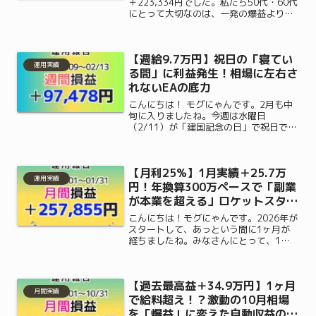
＋223,334円でした。私たち50代・60代
にとって大切なのは、一発の爆益よりも
「資金を減らさずに手堅く増やす」こ
と。体力を使わずに会社員の裏でコツコ
ツと利益を積み上げ、家族に心配をかけ
【週給9.7万円】祝日の「寝てい
ない収入の柱を作る無料モニター参加手
運用実績
順はこちら。
る間」に利益発生！相場に左右さ
れないEAの底力
こんにちは！ モグにゃんです。2月も中
旬に入りましたね。今週は水曜日
（2/11）が「建国記念の日」で祝日でし
たが、みなさんはゆっくり休めました
か？日本の市場がお休みで私たちがのん
びり過ごしている間も、私のEA（自動売
【月利25%】1月実績＋25.7万
買）は休むことなく世界の...
運用実績
円！年換算300万ペースで「副業
が本業を超える」ロケットスター
ト
こんにちは！モグにゃんです。2026年が
スタートして、あっという間に1ヶ月が
経ちましたね。みなさんにとって、1月
はどのような1ヶ月でしたか？「新年
早々、仕事が忙しくて疲れた…」「年末
年始でお金を使いすぎてピンチ…」そん
【過去最高益＋34.9万円】1ヶ月
な声も聞こえてきそうで...
月間実績
で給料超え！？激動の10月相場
を「爆益」に変えた自動収益の全