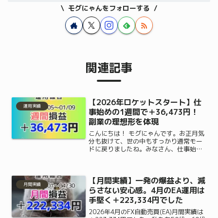
モグにゃんをフォローする
関連記事
【2026年ロケットスタート】仕
運用実績
事始めの1週間で＋36,473円！
副業の理想形を体現
こんにちは！ モグにゃんです。お正月気
分も抜けて、世の中もすっかり通常モー
ドに戻りましたね。みなさん、仕事始め
や学校など、日常のリズムは取り戻せま
したか？さて、今回は 2026年の本格始
動となる第1週（1/5～1/9） の運用実績
【月間実績】一発の爆益より、減
報告です。...
月間実績
らさない安心感。4月のEA運用は
手堅く＋223,334円でした
2026年4月のFX自動売買(EA)月間実績は