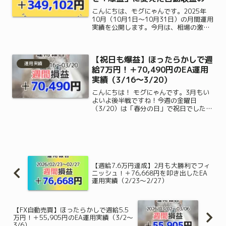
貌
こんにちは、モグにゃんです。2025年
10月（10月1日～10月31日）の月間運用
実績を公開します。今月は、相場の激し
い値動きを完全に味方につけ、まさに
「過去最高益」と呼ぶにふさわしい、衝
撃的な結果を叩き出しました！「FXは怖
【祝日も爆益】ほったらかしで週
い」「相場が荒...
運用実績
給7万円！＋70,490円のEA運用
実績（3/16〜3/20）
こんにちは！ モグにゃんです。3月もい
よいよ後半戦ですね！今週の金曜日
（3/20）は「春分の日」で祝日でした
が、みなさんはゆっくり休めましたか？
お墓参りに行かれた方や、3連休で少し
遠出をしてリフレッシュされた方も多い
かもしれませんね。実は、...
【週給7.6万円達成】2月も大勝利でフィ
ニッシュ！＋76,668円を叩き出したEA
運用実績（2/23〜2/27）
【FX自動売買】ほったらかしで週給5.5
万円！＋55,905円のEA運用実績（3/2〜
3/6）