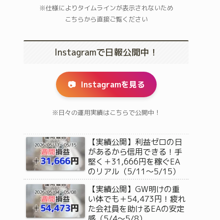
※仕様によりタイムラインが表示されないため
こちらから直接ご覧ください
Instagramで日報公開中！
📷
Instagramを見る
※日々の運用実績はこちらで公開中！
【実績公開】利益ゼロの日
があるから信用できる！手
堅く＋31,666円を稼ぐEA
のリアル（5/11〜5/15）
【実績公開】GW明けの重
い体でも＋54,473円！疲れ
た会社員を助けるEAの安定
感（5/4〜5/8）