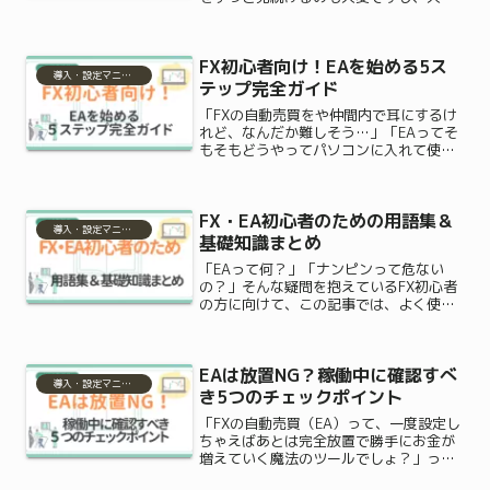
したら怖いなと不安になる気持ち、私に
もよく分かりますよ。でも実は今、FX初
心者にも注目されているのが“EA（自動
FX初心者向け！EAを始める5ス
売買ツール）”なん...
導入・設定マニュアル
テップ完全ガイド
「FXの自動売買をや仲間内で耳にするけ
れど、なんだか難しそう…」「EAってそ
もそもどうやってパソコンに入れて使う
の？」自動で24時間お金を運用してくれ
るなんて魅力的だけど、設定や手順でつ
まずきそうで一歩を踏み出せずにいる方
FX・EA初心者のための用語集＆
は本当に多いです。...
導入・設定マニュアル
基礎知識まとめ
「EAって何？」「ナンピンって危ない
の？」そんな疑問を抱えているFX初心者
の方に向けて、この記事では、よく使わ
れる専門用語をカテゴリ別にやさしく解
説します。FX（外国為替証拠金取引）や
EA（自動売買）を始めようとすると、専
EAは放置NG？稼働中に確認すべ
門的なカタカナ用語...
導入・設定マニュアル
き5つのチェックポイント
「FXの自動売買（EA）って、一度設定し
ちゃえばあとは完全放置で勝手にお金が
増えていく魔法のツールでしょ？」って
思っていませんか？確かに、私たちが寝