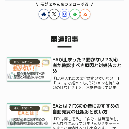
モグにゃんをフォローする
関連記事
EAが止まった？動かない？初心
導入・設定マニュアル
者が確認すべき原因と対処法まと
め
「EAを入れたのに全然動いていない…」
「いつまで経ってもポジションを持たな
いのはなぜ？」と、不安を感じていませ
んか？せっかく自動売買を始めようと意
気込んで設定したのに、チャートがピク
リとも動かないと「何か重大なエラーで
EAとは？FX初心者におすすめの
も起きたのかな…」と焦...
導入・設定マニュアル
自動売買の仕組みと使い方
「FXは難しそう」「自分には無理かも」
そんな風に思っていませんか？チャート
をずっと見続けるのも大変ですし、大損