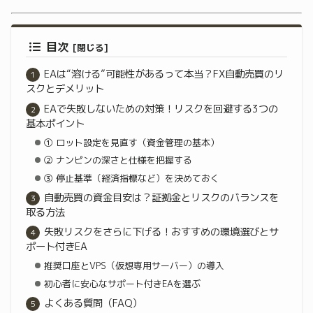
目次
EAは“溶ける”可能性があるって本当？FX自動売買のリ
スクとデメリット
EAで失敗しないための対策！リスクを回避する3つの
基本ポイント
① ロット設定を見直す（資金管理の基本）
② ナンピンの深さと仕様を把握する
③ 停止基準（経済指標など）を決めておく
自動売買の資金目安は？証拠金とリスクのバランスを
取る方法
失敗リスクをさらに下げる！おすすめの環境選びとサ
ポート付きEA
推奨口座とVPS（仮想専用サーバー）の導入
初心者に安心なサポート付きEAを選ぶ
よくある質問（FAQ）