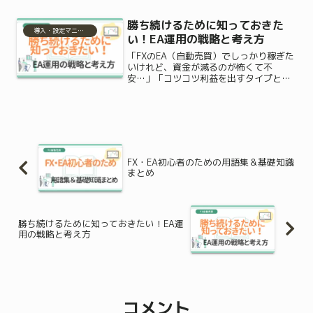
ている間も仕事をしている間も、システ
ムが代わりに24時間体制で取引してくれ
勝ち続けるために知っておきた
るのはめちゃくちゃ...
導入・設定マニュアル
い！EA運用の戦略と考え方
「FXのEA（自動売買）でしっかり稼ぎた
いけれど、資金が減るのが怖くて不
安…」「コツコツ利益を出すタイプと、
一気に稼ぐ爆益型、結局どちらを選べば
いいの？」FX自動売買の世界に興味を持
つと、こうした悩みが次から次へと出て
きますよね。自動売買は...
FX・EA初心者のための用語集＆基礎知識
まとめ
勝ち続けるために知っておきたい！EA運
用の戦略と考え方
コメント