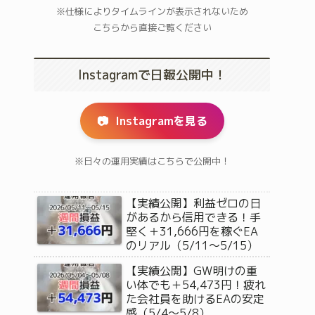
※仕様によりタイムラインが表示されないため
こちらから直接ご覧ください
Instagramで日報公開中！
📷
Instagramを見る
※日々の運用実績はこちらで公開中！
【実績公開】利益ゼロの日
があるから信用できる！手
堅く＋31,666円を稼ぐEA
のリアル（5/11〜5/15）
【実績公開】GW明けの重
い体でも＋54,473円！疲れ
た会社員を助けるEAの安定
感（5/4〜5/8）