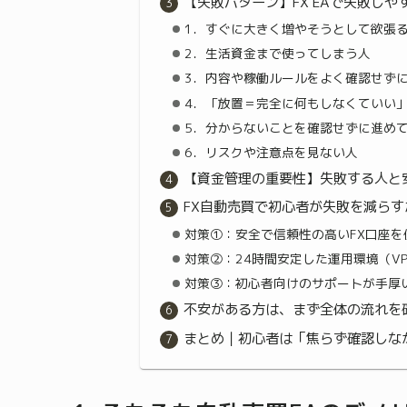
【失敗パターン】FX EAで失敗しや
1．すぐに大きく増やそうとして欲張
2．生活資金まで使ってしまう人
3．内容や稼働ルールをよく確認せず
4．「放置＝完全に何もしなくていい
5．分からないことを確認せずに進め
6．リスクや注意点を見ない人
【資金管理の重要性】失敗する人と
FX自動売買で初心者が失敗を減らす
対策①：安全で信頼性の高いFX口座を
対策②：24時間安定した運用環境（V
対策③：初心者向けのサポートが手厚い
不安がある方は、まず全体の流れを
まとめ｜初心者は「焦らず確認しな