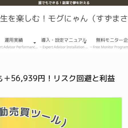
誰でもできる！副業で夢を叶える
生を楽しむ！モグにゃん（すずまさ
運用実績
導入・設定マニュアル
無料モニター企
rt Advisor Performance
Expert Advisor Installation & Setup Guide
Free Monitor Program (Rece
＋56,939円！リスク回避と利益