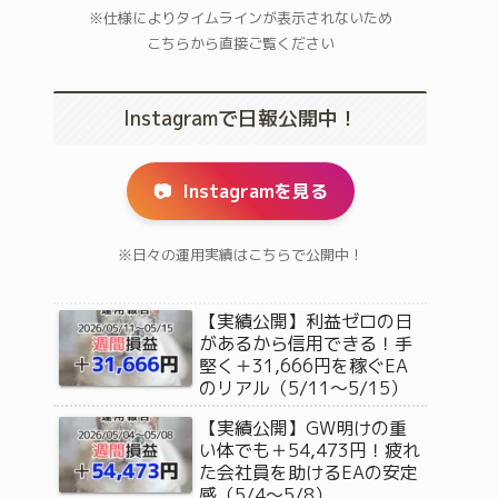
※仕様によりタイムラインが表示されないため
こちらから直接ご覧ください
Instagramで日報公開中！
📷
Instagramを見る
※日々の運用実績はこちらで公開中！
【実績公開】利益ゼロの日
があるから信用できる！手
堅く＋31,666円を稼ぐEA
のリアル（5/11〜5/15）
【実績公開】GW明けの重
い体でも＋54,473円！疲れ
た会社員を助けるEAの安定
感（5/4〜5/8）