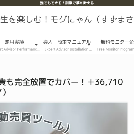
誰でもできる！副業で夢を叶える
生を楽しむ！モグにゃん（すずまさ
運用実績
導入・設定マニュアル
無料モニター企
rt Advisor Performance
Expert Advisor Installation & Setup Guide
Free Monitor Program (Rece
費も完全放置でカバー！＋36,710
7）