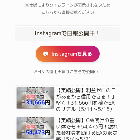
※仕様によりタイムラインが表示されないため
こちらから直接ご覧ください
Instagramで日報公開中！
📷
Instagramを見る
※日々の運用実績はこちらで公開中！
【実績公開】利益ゼロの日
があるから信用できる！手
堅く＋31,666円を稼ぐEA
のリアル（5/11〜5/15）
【実績公開】GW明けの重
い体でも＋54,473円！疲れ
た会社員を助けるEAの安定
感（5/4〜5/8）