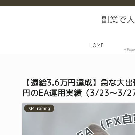
副業で人
HOME
Expe
【週給3.6万円達成】急な大出
円のEA運用実績（3/23〜3/2
XMTrading