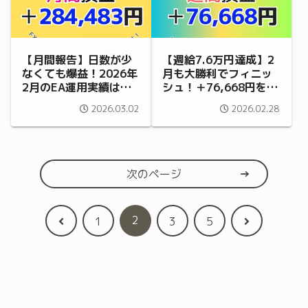
【月間報告】日数が少
【週給7.6万円達成】2
なくても爆益！2026年
月も大勝利でフィニッ
2月のEA運用実績は＋
シュ！＋76,668円を叩
284,483円でした
き出したEA運用実績
2026.03.02
2026.02.28
（2/23〜2/27）
次のページ
2
前
次
1
3
5
へ
へ