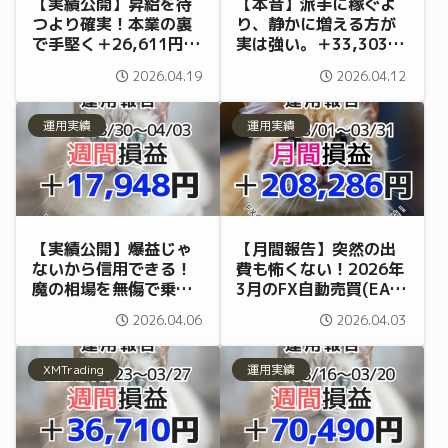
【実績公開】昇給を待
【本音】派手に稼ぐよ
つより確実！本業の裏
り、静かに増える方が
で手堅く＋26,611円を
実は強い。＋33,303円
稼ぐEAの安定感
のEA運用実績（4/6〜
2026.04.19
2026.04.12
（4/13〜4/17）
4/10）
運用実績
運用実績
【実績公開】爆益じゃ
【月間報告】突然の出
ないから信用できる！
費も怖くない！2026年
魔の相場を無傷で乗り
3月のFX自動売買(EA)
切り＋17,948円を稼い
実績は＋208,286円で
2026.04.06
2026.04.03
だEAの「守備力」
した
（3/30〜4/3）
XMTrading
運用実績