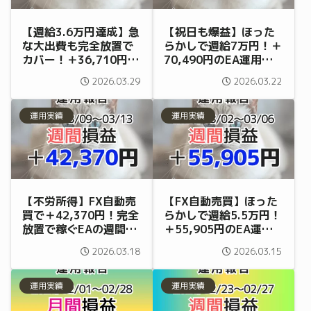
【週給3.6万円達成】急
【祝日も爆益】ほった
な大出費も完全放置で
らかしで週給7万円！＋
カバー！＋36,710円の
70,490円のEA運用実
EA運用実績（3/23〜
績（3/16〜3/20）
2026.03.29
2026.03.22
3/27）
運用実績
運用実績
【不労所得】FX自動売
【FX自動売買】ほった
買で＋42,370円！完全
らかしで週給5.5万円！
放置で稼ぐEAの週間実
＋55,905円のEA運用
績（3/9〜3/13）
実績（3/2〜3/6）
2026.03.18
2026.03.15
運用実績
運用実績