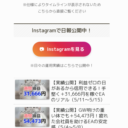
※仕様によりタイムラインが表示されないため
こちらから直接ご覧ください
Instagramで日報公開中！
📷
Instagramを見る
※日々の運用実績はこちらで公開中！
【実績公開】利益ゼロの日
があるから信用できる！手
堅く＋31,666円を稼ぐEA
のリアル（5/11〜5/15）
【実績公開】GW明けの重
い体でも＋54,473円！疲れ
た会社員を助けるEAの安定
感（5/4〜5/8）