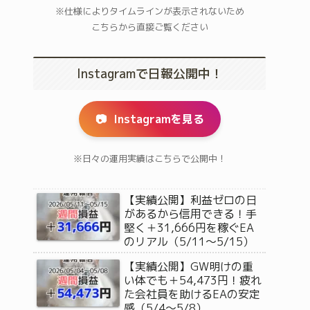
※仕様によりタイムラインが表示されないため
こちらから直接ご覧ください
Instagramで日報公開中！
📷
Instagramを見る
※日々の運用実績はこちらで公開中！
【実績公開】利益ゼロの日
があるから信用できる！手
堅く＋31,666円を稼ぐEA
のリアル（5/11〜5/15）
【実績公開】GW明けの重
い体でも＋54,473円！疲れ
た会社員を助けるEAの安定
感（5/4〜5/8）