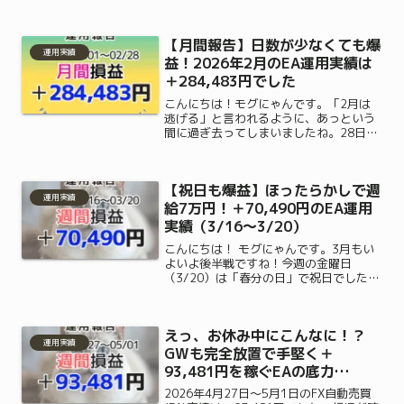
うな寒さですが、私の懐（ふところ）事
情は……今、とっても「激アツ」なこと
になっています！さて、今回は 2026年1
【月間報告】日数が少なくても爆
月第3週（1...
運用実績
益！2026年2月のEA運用実績は
＋284,483円でした
こんにちは！モグにゃんです。「2月は
逃げる」と言われるように、あっという
間に過ぎ去ってしまいましたね。28日間
しかなく、祝日も多かった今月ですが、
みなさんのお財布事情はいかがでした
か？「日数が少ないから、お給料やパー
【祝日も爆益】ほったらかしで週
ト代が減ってピンチ…」と...
運用実績
給7万円！＋70,490円のEA運用
実績（3/16〜3/20）
こんにちは！ モグにゃんです。3月もい
よいよ後半戦ですね！今週の金曜日
（3/20）は「春分の日」で祝日でした
が、みなさんはゆっくり休めましたか？
お墓参りに行かれた方や、3連休で少し
遠出をしてリフレッシュされた方も多い
えっ、お休み中にこんなに！？
かもしれませんね。実は、...
運用実績
GWも完全放置で手堅く＋
93,481円を稼ぐEAの底力
（4/27〜5/1）
2026年4月27日〜5月1日のFX自動売買