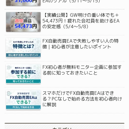
EAのリアル（5/11〜5/15）
【実績公開】GW明けの重い体でも＋
54,473円！疲れた会社員を助けるEA
の安定感（5/4〜5/8）
FX自動売買EAで失敗しやすい人の特
徴｜初心者が注意したいポイント
FX初心者が無料モニター企画に参加す
る前に知っておきたいこと
スマホだけでFX自動売買EAはでき
る？PCなしで始める方法を初心者向け
に解説