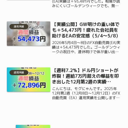
(EA)実績は＋93,481円でした。相場が読
みにくいゴールデンウィークでも、無理
な勝負はせずにコツコツと安全に利益を
積み上げるツールの実力を公開。のんび
り休んでいる間に収入の柱を作れる、無
【実績公開】GW明けの重い体で
料モニター参加手順はこちら。
運用実績
も＋54,473円！疲れた会社員を
助けるEAの安定感（5/4〜5/8）
2026年5月4日〜8日のFX自動売買(EA)実
績は＋54,473円でした。ゴールデンウィ
ークの祝日や、連休明けで体が重い出勤
日でも、完全放置で「週給5.4万円」を稼
ぎ出す手堅いツールの安定感を公開。本
業の疲れを癒やしてくれる、確実な収入
【週利7.2%】ドル円ショートが
の柱を作る無料モニター参加手順はこち
週間実績
ら。
炸裂！週給7万円超えの爆益を叩
き出した12月第2週の実績
（12/8～12/12）
こんにちは、モグにゃんです。2025年
12月第2週（12月8日～12月12日）のFX
自動売買（EA）運用実績を公開します。
先週の好調な勢いをそのままに、今週は
さらに大きな利益を積み上げることがで
きました！まさに「EAが相場を支配して
いる」と...